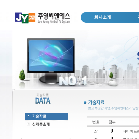
회사소개
번호
첨부
27
다이어프램