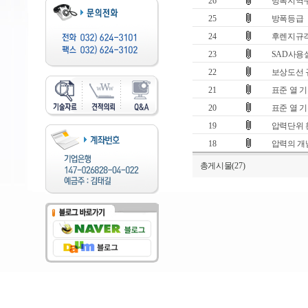
26
방폭지역구
25
방폭등급
24
후렌지규
23
SAD사용
22
보상도선 
21
표준 열 기전력 
20
표준 열 기전력 
19
압력단위 
18
압력의 개
총게시물(27)