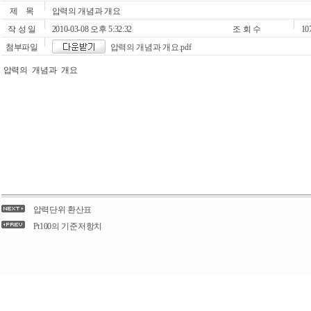
제 목
압력의 개념과 개요
작 성 일
2010-03-08 오후 5:32:32
조 회 수
10
첨부파일
압력의 개념과 개요.pdf
압력의 개념과 개요
압력단위 환산표
Pt100의 기준저항치