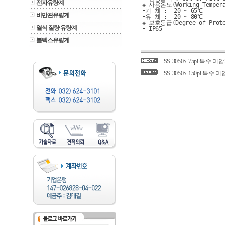
전자유량계
◈ 사용온도(Working Tempera
•기 체 : -20 ~ 65℃
비만관유량계
•유 체 : -20 ~ 80℃
◈ 보호등급(Degree of Prote
열식 질량 유량계
• IP65
볼텍스유량계
SS-3050S 75pi 특수 미압계(
SS-3050S 150pi 특수 미압계