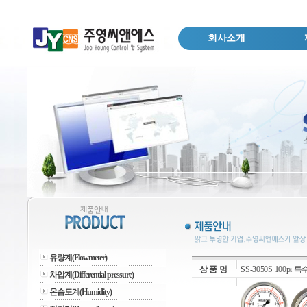
회사소개
유량계(Flowmeter)
상 품 명
SS-3050S 100pi 특수
차압계(Differential pressure)
온습도계(Humidity)