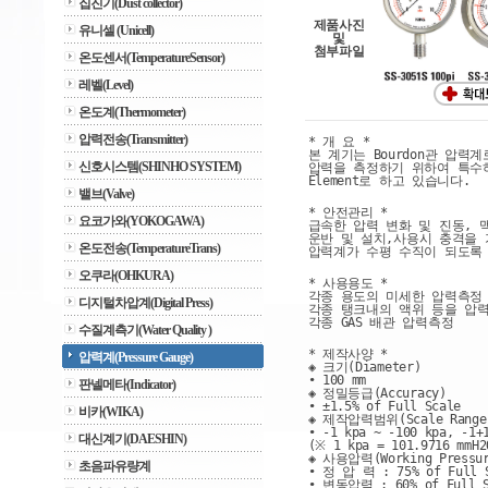
집진기(Dust collector)
제품사진
유니셀 (Unicell)
및
첨부파일
온도센서(TemperatureSensor)
레벨(Level)
온도계(Thermometer)
압력전송(Transmitter)
* 개 요 *
본 계기는 Bourdon관 압력
신호시스템(SHINHO SYSTEM)
압력을 측정하기 위하여 특수하
Element로 하고 있습니다.
밸브(Valve)
* 안전관리 *
요코가와(YOKOGAWA)
급속한 압력 변화 및 진동, 
운반 및 설치,사용시 충격을 
온도전송(TemperatureTrans)
압력계가 수평 수직이 되도록
오쿠라(OHKURA)
* 사용용도 *
각종 용도의 미세한 압력측정
디지털차압계(Digital Press)
각종 탱크내의 액위 등을 압
각종 GAS 배관 압력측정
수질계측기(Water Quality )
* 제작사양 *
압력계(Pressure Gauge)
◈ 크기(Diameter)
• 100 mm
판넬메타(Indicator)
◈ 정밀등급(Accuracy)
• ±1.5% of Full Scale
비카(WIKA)
◈ 제작압력범위(Scale Range
• -1 kpa ~ -100 kpa, -1+
대신계기(DAESHIN)
(※ 1 kpa = 101.9716 mmH2
◈ 사용압력(Working Pressu
초음파유량계
• 정 압 력 : 75% of Full 
• 변동압력 : 60% of Full S