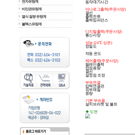
전자유량계
동작대기시간                                  
비만관유량계
아나로그출력(주문사양)
결선                                        
출력전류                                  
열식 질량 유량계
출력임피던스                                 
볼텍스유량계
디지털출력(주문사양)
통신사양                                    
성능 (24℃ 상온)
정밀도                               
                                              
작동 온도                                       
제어출력(주문사양)
릴레이출력                                
접점용량                                       
결선                                        
설정점 조정                                
부속연결
압력연결관                                  
외부재질                                      
중량                                                 
기본 부속품 
설치브라켓 및 볼트
◈ 도면