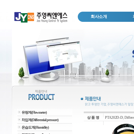
회사소개
유량계(Flowmeter)
상 품 명
PTA202D-D; Different
차압계(Differential pressure)
온습도계(Humidity)