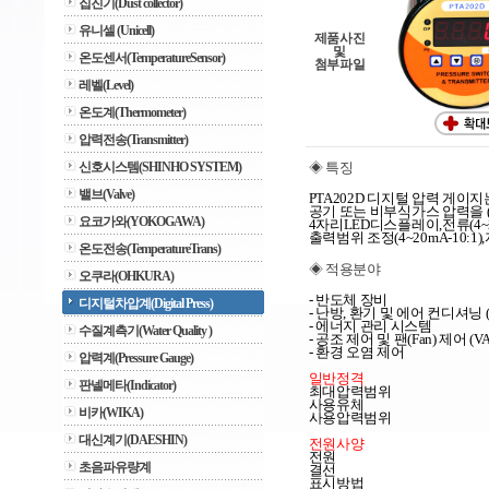
집진기(Dust collector)
유니셀 (Unicell)
제품사진
및
온도센서(TemperatureSensor)
첨부파일
레벨(Level)
온도계(Thermometer)
압력전송(Transmitter)
신호시스템(SHINHO SYSTEM)
◈ 특징
밸브(Valve)
PTA202D 디지털 압력 게이지는
공기 또는 비부식가스 압력을 (±
요코가와(YOKOGAWA)
4자리LED디스플레이,전류(4~2
출력범위 조정(4~20mA-10:
온도전송(TemperatureTrans)
◈ 적용분야
오쿠라(OHKURA)
- 반도체 장비
디지털차압계(Digital Press)
- 난방, 환기 및 에어 컨디셔닝 (
- 에너지 관리 시스템 
수질계측기(Water Quality )
- 공조 제어 및 팬(Fan) 제어 (VA
- 환경 오염 제어 
압력계(Pressure Gauge)
일반정격
판넬메타(Indicator)
최대압력범위                             
사용유체                                
비카(WIKA)
사용압력범위                                
대신계기(DAESHIN)
전원사양
전원                                         
초음파유량계
결선                                        
표시방법                                   