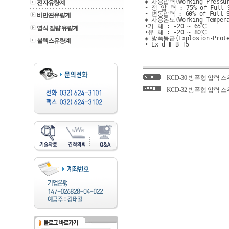
◈ 사용압력(Working Pressu
전자유량계
• 정 압 력 : 75% of Full 
• 변동압력 : 60% of Full S
비만관유량계
◈ 사용온도(Working Tempera
•기 체 : -20 ~ 65℃
열식 질량 유량계
•유 체 : -20 ~ 80℃
◈ 방폭등급(Explosion-Protec
볼텍스유량계
• Ex d ǁ B T5
KCD-30 방폭형 압력 스위치(Exp
KCD-32 방폭형 압력 스위치(Exp