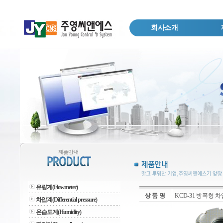
회사소개
유량계(Flowmeter)
상 품 명
KCD-31 방폭형 차압지시 스
차압계(Differential pressure)
온습도계(Humidity)