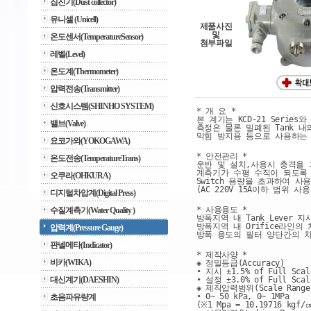
집진기(Dust collector)
유니셀 (Unicell)
제품사진
및
온도센서(TemperatureSensor)
첨부파일
레벨(Level)
온도계(Thermometer)
압력전송(Transmitter)
신호시스템(SHINHO SYSTEM)
* 개 요 *
본 계기는 KCD-21 Serie
밸브(Valve)
측정은 물론 밀폐된 Tank 내
막힘 방지용 등으로 사용하는
요코가와(YOKOGAWA)
* 안전관리 *
온도전송(TemperatureTrans)
운반 및 설치,사용시 충격을 
계측기가 수평 수직이 되도록
오쿠라(OHKURA)
Switch 용량을 초과하여 사
(AC 220V 15A이하 범위 사
디지털차압계(Digital Press)
* 사용용도 *
수질계측기(Water Quality )
방폭지역 내 Tank Lever 
방폭지역 내 Orifice라인의
압력계(Pressure Gauge)
방폭 용도의 필터 양단간의 차
판넬메타(Indicator)
* 제작사양 *
비카(WIKA)
◈ 정밀등급(Accuracy)
• 지시 ±1.5% of Full Scal
대신계기(DAESHIN)
• 설정 ±3.0% of Full Scal
◈ 제작압력범위(Scale Range
• 0~ 50 kPa, 0~ 1MPa
초음파유량계
(※1 Mpa = 10.19716 kgf/