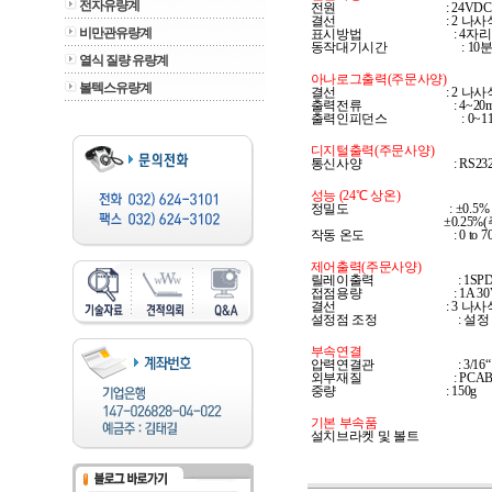
전자유량계
전원                                     :
결선                                     
비만관유량계
표시방법                               :
동작대기시간                         : 10
열식 질량 유량계
아나로그출력(주문사양)
볼텍스유량계
결선                                     
출력전류                               
출력인피던스                         : 0
디지털출력(주문사양)
통신사양                               : 
성능 (24℃ 상온)
정밀도                            
                                            
작동 온도                              : 0 to
제어출력(주문사양)
릴레이출력                            
접점용량                               : 1A
결선                                     
설정점 조정                           :
부속연결
압력연결관                            : 3/16
외부재질                               : PC
중량                                     : 150g
기본 부속품 
설치브라켓 및 볼트