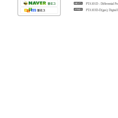
PTA101D - Differential Pre
PTA103D-D(gas); Digital Di