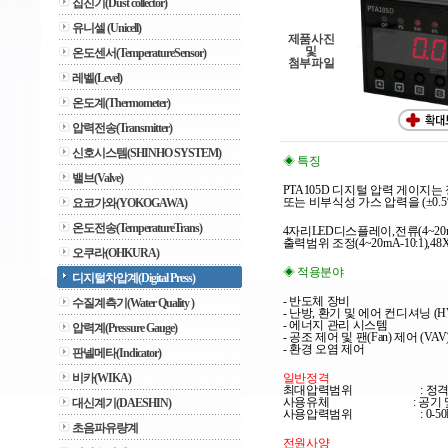
집진기(Dust collector)
유니셀 (Unicell)
제품사진
및
온도센서(TemperatureSensor)
첨부파일
레벨(Level)
온도계(Thermometer)
압력전송(Transmitter)
신호시스템(SHINHO SYSTEM)
◈ 특징
밸브(Valve)
PTA105D 디지털 압력 게이지는 
또는 비부식성 
가스 압력을 (±0
요코가와(YOKOGAWA)
온도전송(TemperatureTrans)
4자리LED디스플레이,전류(4~20m
출력범위 조정(4~20mA-10:1),
오쿠라(OHKURA)
◈ 적용분야
디지털차압계(Digital Press)
- 반도체 장비
수질계측기(Water Quality )
- 난방, 환기 및 에어 컨디셔닝 (HV
- 에너지 관리 시스템 
압력계(Pressure Gauge)
- 공조 제어 및 팬(Fan) 제어 (VAV)
- 환경 오염 제어 
판넬메타(Indicator)
비카(WIKA)
일반정격
최대압력범위                        
사용유체                            
대신계기(DAESHIN)
사용압력범위                         : 0-5
초음파유량계
전원사양