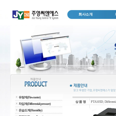
회사소개
유량계(Flowmeter)
상 품 명
PTA105D; Differentia
차압계(Differential pressure)
온습도계(Humidity)