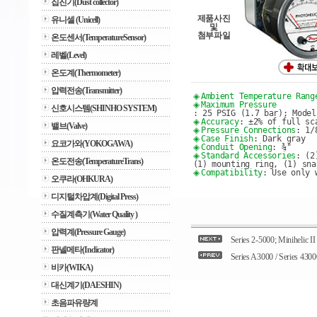
집진기(Dust collector)
제품사진
유니셀 (Unicell)
및
첨부파일
온도센서(TemperatureSensor)
레벨(Level)
온도계(Thermometer)
압력전송(Transmitter)
◈ 
Ambient Temperature Rang
◈ 
Maximum Pressure
신호시스템(SHINHO SYSTEM)
: 25 PSIG (1.7 bar); Model
◈ 
Accuracy
: ±2% of full sc
밸브(Valve)
◈ 
Pressure Connections
: 1/
◈
Case 
Finish
: Dark gray
요코가와(YOKOGAWA)
◈ 
Conduit Opening
: ¾"
◈ 
Standard Accessories
: (2
온도전송(TemperatureTrans)
(1) mounting ring, (1) sna
◈ 
Compatibility
: Use only 
오쿠라(OHKURA)
디지털차압계(Digital Press)
수질계측기(Water Quality )
압력계(Pressure Gauge)
Series 2-5000; Minihelic II
판넬메타(Indicator)
Series A3000 / Series 4300
비카(WIKA)
대신계기(DAESHIN)
초음파유량계