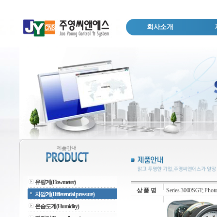
회사소개
유량계(Flowmeter)
상 품 명
Series 3000SGT; Photoh
차압계(Differential pressure)
온습도계(Humidity)