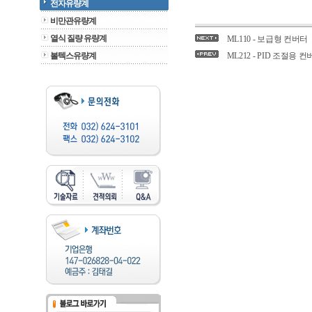
전자유량계
비만관유량계
열식 질량 유량계
ML110 - 보급형 컨버터
볼텍스유량계
ML212 - PID 조절용 