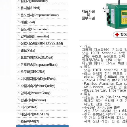
집진기(Dust collector)
유니셀 (Unicell)
제품사진
및
온도센서(TemperatureSensor)
첨부파일
레벨(Level)
온도계(Thermometer)
압력전송(Transmitter)
신호시스템(SHINHO SYSTEM)
◇ 개요
 그래픽 디스플레이 기능을 
밸브(Valve)
 모든 ISOIL Sensor와 작
 IP68 구조도 옵션으로 선택
요코가와(YOKOGAWA)
 일체형/분리형 선택 가능
 다양한 형태의 그래프 화면
온도전송(TemperatureTrans)
◇ 장점
 -모든 ISOIL sensor와 사
오쿠라(OHKURA)
 -최소 유체의 전기 전도도 : 
 -베터리 구동 0.08W의 소
디지털차압계(Digital Press)
 -128x64 Pixel의 Back
 -Painted Aluminum Die
수질계측기(Water Quality )
 -GPRS Modem, 다양한 입
 -RS232 Serial Interfa
압력계(Pressure Gauge)
◇ 특징
 -정밀도 0.2% (in-line ty
판넬메타(Indicator)
 -일체형 또는 분리형 선택 
 -다양한 전원 옵션
비카(WIKA)
 -4~20mA 와 Pulse 출력
 -기본 32개 데이터 값 + 6
대신계기(DAESHIN)
 -추가 슬롯을선택하여 SD카드
 -두 개의 압력센서와 1개의
 -자체 진단 기능, 빈 관 
초음파유량계