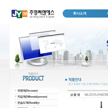
회사소개
유량계(Flowmeter)
상 품 명
ML255 FLOWIZ
차압계(Differential pressure)
온습도계(Humidity)