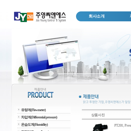
회사소개
유량계(Flowmeter)
상품사진
차압계(Differential pressure)
온습도계(Humidity)
PT201; Press