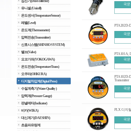
집진기(Dust collector)
국문
유니셀 (Unicell)
온도센서(TemperatureSensor)
레벨(Level)
PTA202D-D; D
온도계(Thermometer)
국문
압력전송(Transmitter)
신호시스템(SHINHO SYSTEM)
밸브(Valve)
PTA101A; Dif
요코가와(YOKOGAWA)
국문
온도전송(TemperatureTrans)
오쿠라(OHKURA)
PTA102D-D; 
Transmitter
디지털차압계(Digital Press)
국문
수질계측기(Water Quality )
압력계(Pressure Gauge)
판넬메타(Indicator)
PLX 디지
비카(WIKA)
대신계기(DAESHIN)
국문
초음파유량계