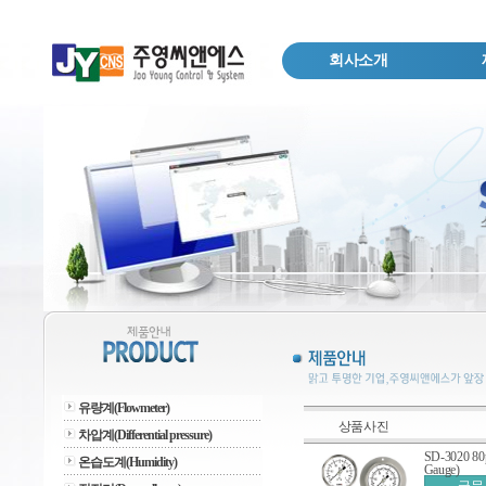
회사소개
유량계(Flowmeter)
상품사진
차압계(Differential pressure)
SD-3020 8
온습도계(Humidity)
Gauge)