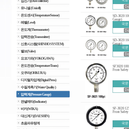
국문
집진기(Dust collector)
유니셀 (Unicell)
온도센서(TemperatureSensor)
SD-3020 1
Gauge)
레벨(Level)
국문
온도계(Thermometer)
압력전송(Transmitter)
SD-3020 1
Gauge)
신호시스템(SHINHO SYSTEM)
국문
밸브(Valve)
요코가와(YOKOGAWA)
온도전송(TemperatureTrans)
SF3020 1
Front Safety
오쿠라(OHKURA)
디지털차압계(Digital Press)
국문
수질계측기(Water Quality )
압력계(Pressure Gauge)
판넬메타(Indicator)
SF-3020 
비카(WIKA)
Front Safety
대신계기(DAESHIN)
초음파유량계
국문