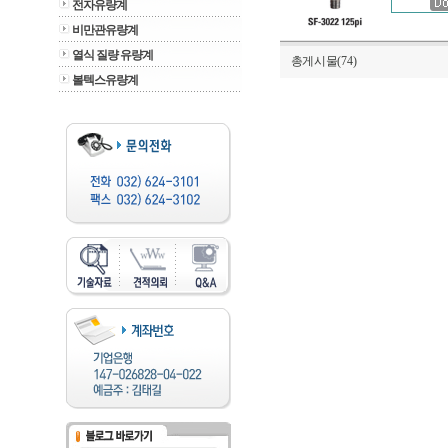
전자유량계
비만관유량계
열식 질량 유량계
총게시물(74)
볼텍스유량계