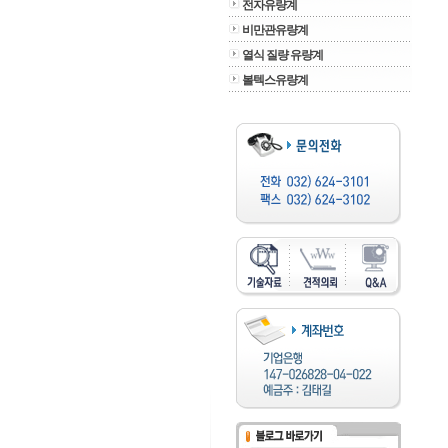
전자유량계
비만관유량계
열식 질량 유량계
볼텍스유량계