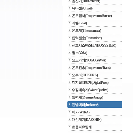
집진기(Dust collector)
유니셀 (Unicell)
온도센서(TemperatureSensor)
레벨(Level)
온도계(Thermometer)
압력전송(Transmitter)
신호시스템(SHINHO SYSTEM)
밸브(Valve)
요코가와(YOKOGAWA)
온도전송(TemperatureTrans)
오쿠라(OHKURA)
디지털차압계(Digital Press)
수질계측기(Water Quality )
압력계(Pressure Gauge)
판넬메타(Indicator)
비카(WIKA)
대신계기(DAESHIN)
초음파유량계