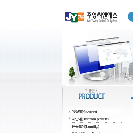
유량계(Flowmeter)
차압계(Differential pressure)
온습도계(Humidity)